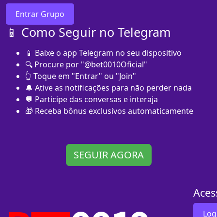
Entrar Grupo
📱 Como Seguir no Telegram
📱 Baixe o app Telegram no seu dispositivo
🔍 Procure por "@bet0010Oficial"
👆 Toque em "Entrar" ou "Join"
🔔 Ative as notificações para não perder nada
💬 Participe das conversas e interaja
🎁 Receba bônus exclusivos automaticamente
SEGUIR AGORA
Aces
Log