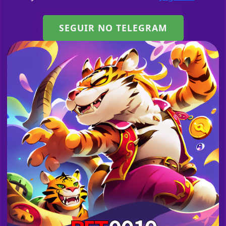
SEGUIR NO TELEGRAM