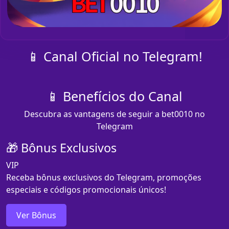
📱 Canal Oficial no Telegram!
📱 Benefícios do Canal
Descubra as vantagens de seguir a bet0010 no
Telegram
🎁 Bônus Exclusivos
VIP
Receba bônus exclusivos do Telegram, promoções
especiais e códigos promocionais únicos!
Ver Bônus