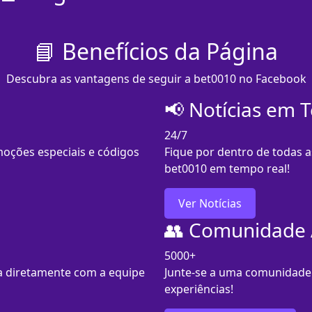
📘 Benefícios da Página
Descubra as vantagens de seguir a bet0010 no Facebook
📢 Notícias em 
24/7
oções especiais e códigos
Fique por dentro de todas 
bet0010 em tempo real!
Ver Notícias
👥 Comunidade 
5000+
ja diretamente com a equipe
Junte-se a uma comunidade 
experiências!