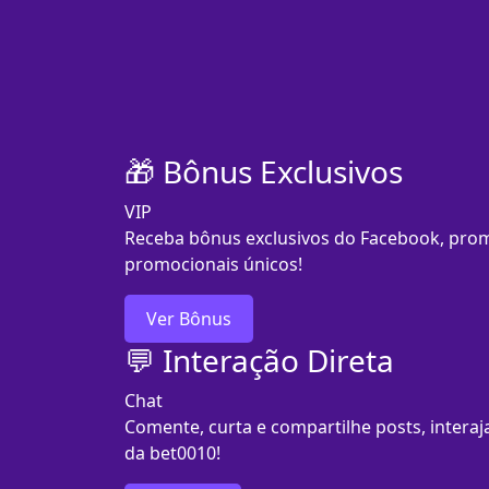
🎁 Bônus Exclusivos
VIP
Receba bônus exclusivos do Facebook, prom
promocionais únicos!
Ver Bônus
💬 Interação Direta
Chat
Comente, curta e compartilhe posts, intera
da bet0010!