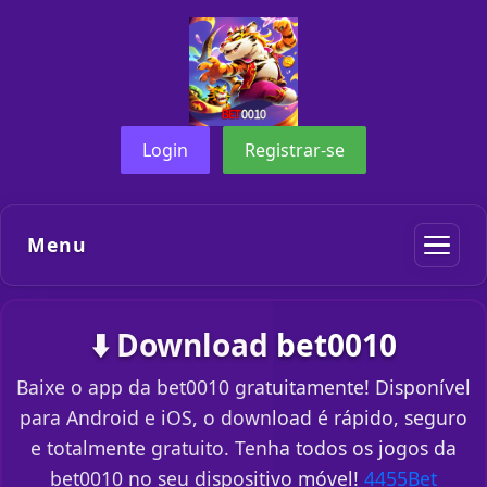
Login
Registrar-se
Menu
⬇️ Download bet0010
Baixe o app da bet0010 gratuitamente! Disponível
para Android e iOS, o download é rápido, seguro
e totalmente gratuito. Tenha todos os jogos da
bet0010 no seu dispositivo móvel!
4455Bet