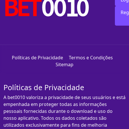
Reg
Políticas de Privacidade
Termos e Condições
Sitemap
Políticas de Privacidade
A bet0010 valoriza a privacidade de seus usuários e está
empenhada em proteger todas as informações
pessoais fornecidas durante o download e uso do
nosso aplicativo. Todos os dados coletados são
utilizados exclusivamente para fins de melhoria