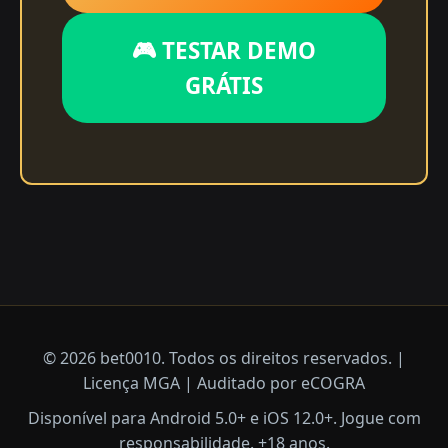
🎮 TESTAR DEMO
GRÁTIS
© 2026 bet0010. Todos os direitos reservados. |
Licença MGA | Auditado por eCOGRA
Disponível para Android 5.0+ e iOS 12.0+. Jogue com
responsabilidade. +18 anos.