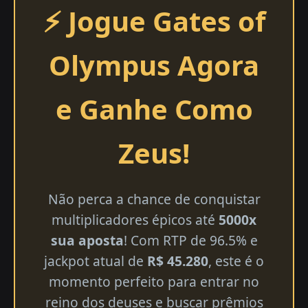
⚡ Jogue Gates of
Olympus Agora
e Ganhe Como
Zeus!
Não perca a chance de conquistar
multiplicadores épicos até
5000x
sua aposta
! Com RTP de 96.5% e
jackpot atual de
R$ 45.280
, este é o
momento perfeito para entrar no
reino dos deuses e buscar prêmios