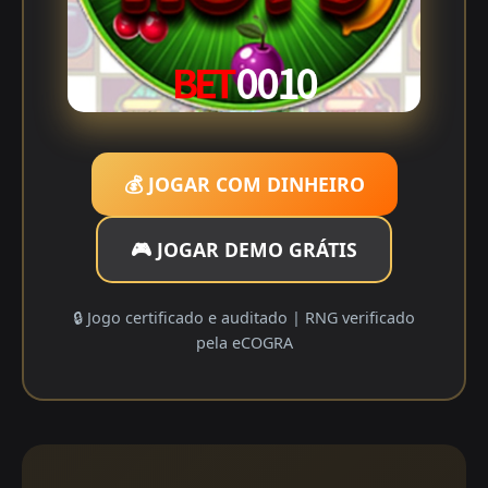
💰 JOGAR COM DINHEIRO
🎮 JOGAR DEMO GRÁTIS
🔒 Jogo certificado e auditado | RNG verificado
pela eCOGRA