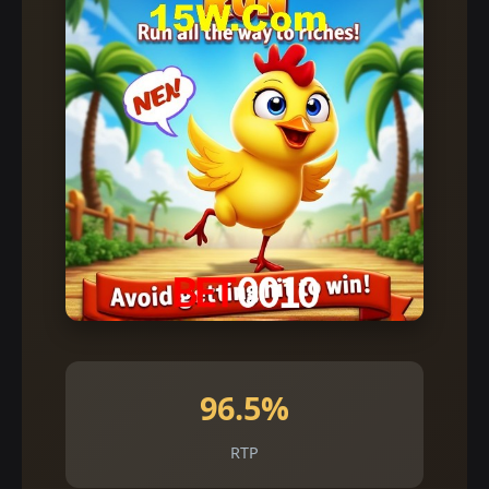
96.5%
RTP