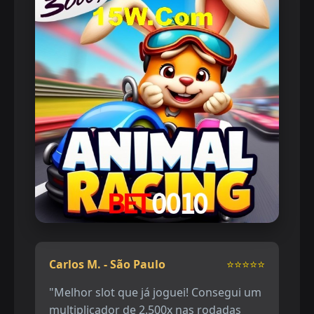
Carlos M. - São Paulo
⭐⭐⭐⭐⭐
"Melhor slot que já joguei! Consegui um
multiplicador de 2.500x nas rodadas