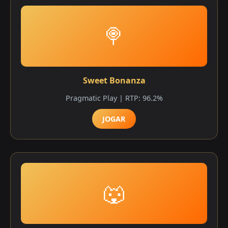
🍭
Sweet Bonanza
Pragmatic Play | RTP: 96.2%
JOGAR
🐺