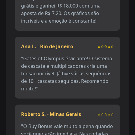
grátis e ganhei R$ 18.000 com uma
aposta de R$ 7,20. Os gráficos são
incríveis e a emoção é constante!"
Ana L. - Rio de Janeiro
⭐⭐⭐⭐⭐
"Gates of Olympus é viciante! O sistema
de cascata e multiplicadores cria uma
tensão incrível. Já tive várias sequências
de 10+ cascatas seguidas. Recomendo
muito!"
Roberto S. - Minas Gerais
⭐⭐⭐⭐⭐
"O Buy Bonus vale muito a pena quando
você quer ação imediata. Nas rodadas