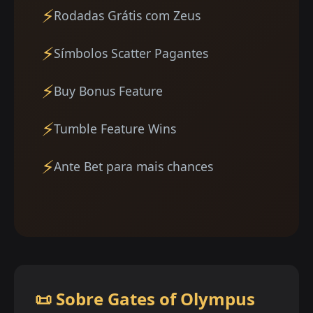
Rodadas Grátis com Zeus
Símbolos Scatter Pagantes
Buy Bonus Feature
Tumble Feature Wins
Ante Bet para mais chances
📜 Sobre Gates of Olympus