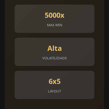
5000x
MAX WIN
Alta
VOLATILIDADE
6x5
LAYOUT