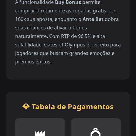
A funcionalidade
Buy Bonus
permite
comprar diretamente as rodadas grátis por
100x sua aposta, enquanto o
Ante Bet
dobra
suas chances de ativar o bônus
naturalmente. Com RTP de 96.5% e alta
volatilidade, Gates of Olympus é perfeito para
jogadores que buscam grandes emoções e
prêmios épicos.
💎 Tabela de Pagamentos
👑
💍