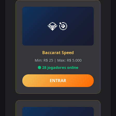
💎🎯
Baccarat Speed
Min: R$ 25 | Max: R$ 5.000
🟢 28 jogadores online
ENTRAR