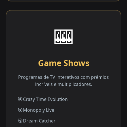
🎰
Game Shows
Programas de TV interativos com prêmios
incríveis e multiplicadores.
Crazy Time Evolution
Monopoly Live
Dream Catcher