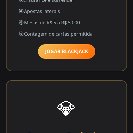
Apostas laterais
Mesas de R$ 5 a R$ 5.000
Contagem de cartas permitida
JOGAR BLACKJACK
💎