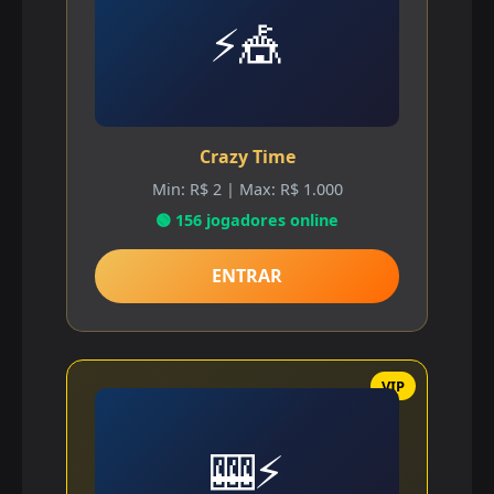
⚡🎪
Crazy Time
Min: R$ 2 | Max: R$ 1.000
🟢 156 jogadores online
ENTRAR
🎰⚡