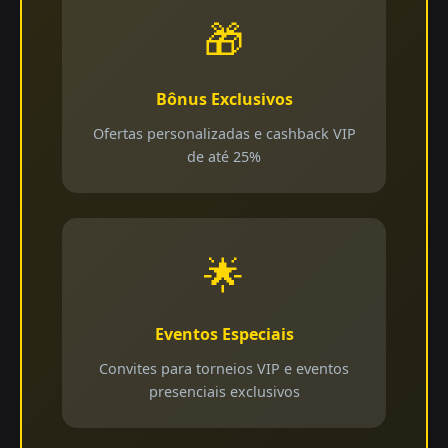
🎁
Bônus Exclusivos
Ofertas personalizadas e cashback VIP
de até 25%
🌟
Eventos Especiais
Convites para torneios VIP e eventos
presenciais exclusivos