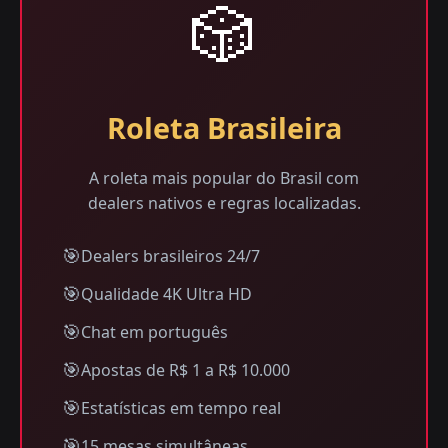
🎲
Roleta Brasileira
A roleta mais popular do Brasil com
dealers nativos e regras localizadas.
Dealers brasileiros 24/7
Qualidade 4K Ultra HD
Chat em português
Apostas de R$ 1 a R$ 10.000
Estatísticas em tempo real
15 mesas simultâneas