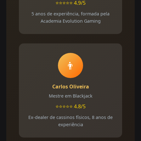
⭐⭐⭐⭐⭐ 4.9/5
5 anos de experiência, formada pela
Academia Evolution Gaming
👨
Carlos Oliveira
Mestre em Blackjack
⭐⭐⭐⭐⭐ 4.8/5
Ex-dealer de cassinos físicos, 8 anos de
experiência