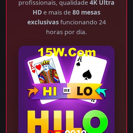
profissionais, qualidade
4K Ultra
HD
e mais de
80 mesas
exclusivas
funcionando 24
horas por dia.