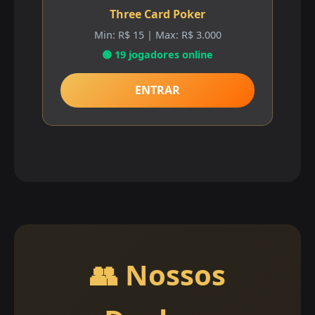
Three Card Poker
Min: R$ 15 | Max: R$ 3.000
🟢 19 jogadores online
ENTRAR
👥 Nossos