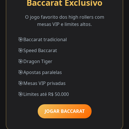
Baccarat Exclusivo
O jogo favorito dos high rollers com
mesas VIP e limites altos.
Baccarat tradicional
Speed Baccarat
Dragon Tiger
Apostas paralelas
Mesas VIP privadas
Limites até R$ 50.000
JOGAR BACCARAT