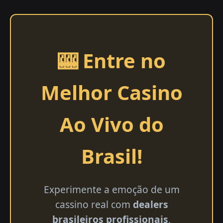
🎰 Entre no
Melhor Casino
Ao Vivo do
Brasil!
Experimente a emoção de um
cassino real com
dealers
brasileiros profissionais
,