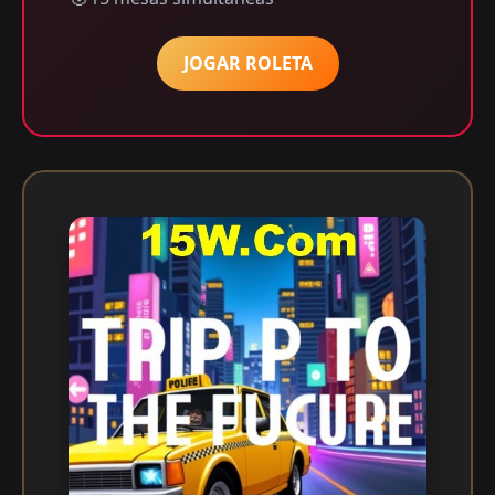
JOGAR ROLETA