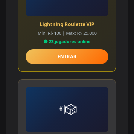
Lightning Roulette VIP
Min: R$ 100 | Max: R$ 25.000
🟢 23 jogadores online
ENTRAR
🃏🎲