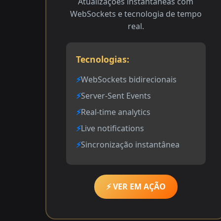
Atualizações instantâneas com
WebSockets e tecnologia de tempo
real.
Tecnologias:
WebSockets bidirecionais
Server-Sent Events
Real-time analytics
Live notifications
Sincronização instantânea
⚡ VER EM AÇÃO