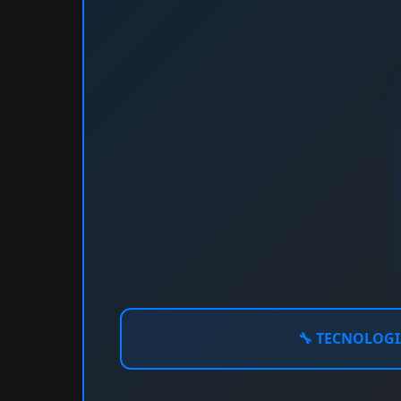
🔧
TECNOLOGI