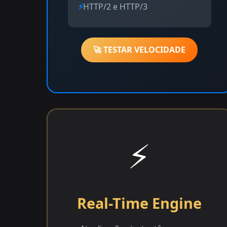
HTTP/2 e HTTP/3
🚀 TESTAR VELOCIDADE
⚡
Real-Time Engine