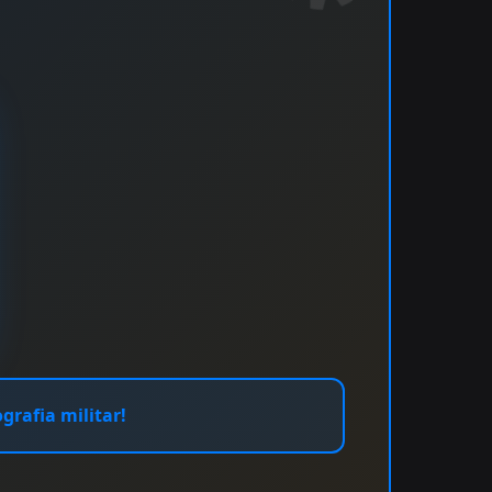
grafia militar!