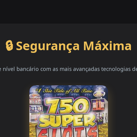
🔒 Segurança Máxima
e nível bancário com as mais avançadas tecnologias d