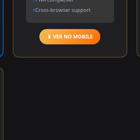
Cross-browser support
📱 VER NO MOBILE