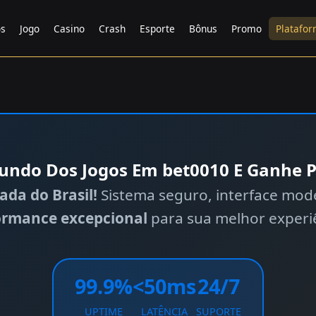
os
Jogo
Casino
Crash
Esporte
Bônus
Promo
Platafo
undo Dos Jogos Em bet0010 E Ganhe P
ada do Brasil!
Sistema seguro, interface mod
ormance excepcional
para sua melhor experi
99.9%
<50ms
24/7
UPTIME
LATÊNCIA
SUPORTE