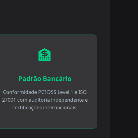
🏦
Padrão Bancário
Conformidade PCI DSS Level 1 e ISO
27001 com auditoria independente e
certificações internacionais.