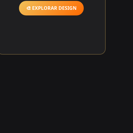
🎨 EXPLORAR DESIGN