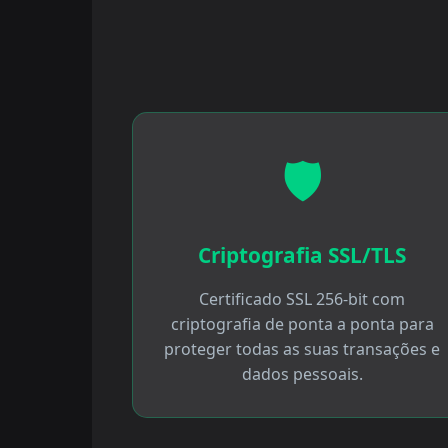
🛡️
Criptografia SSL/TLS
Certificado SSL 256-bit com
criptografia de ponta a ponta para
proteger todas as suas transações e
dados pessoais.