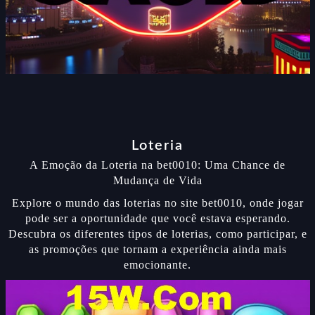
Loteria
A Emoção da Loteria na bet0010: Uma Chance de
Mudança de Vida
Explore o mundo das loterias no site bet0010, onde jogar
pode ser a oportunidade que você estava esperando.
Descubra os diferentes tipos de loterias, como participar, e
as promoções que tornam a experiência ainda mais
emocionante.