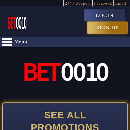
24*7 Support
Facebook
Email
LOGIN
SIGN UP
Menu
SEE ALL
PROMOTIONS