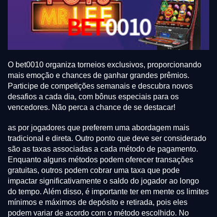
O bet0010 organiza torneios exclusivos, proporcionando
mais emoção e chances de ganhar grandes prêmios.
Participe de competições semanais e descubra novos
desafios a cada dia, com bônus especiais para os
vencedores. Não perca a chance de se destacar!
as por jogadores que preferem uma abordagem mais
tradicional e direta. Outro ponto que deve ser considerado
são as taxas associadas a cada método de pagamento.
Enquanto alguns métodos podem oferecer transações
gratuitas, outros podem cobrar uma taxa que pode
impactar significativamente o saldo do jogador ao longo
do tempo. Além disso, é importante ter em mente os limites
mínimos e máximos de depósito e retirada, pois eles
podem variar de acordo com o método escolhido. No