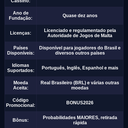
Cassino:
Ano de
Quase dez anos
Fundação:
Licenciado e regulamentado pela
Licenças:
Autoridade de Jogos de Malta
Países
Disponível para jogadores do Brasil e
Disponíveis:
diversos outros países
Idiomas
Português, Inglês, Espanhol e mais
Suportados:
Moeda
Real Brasileiro (BRL) e várias outras
Aceita:
moedas
Código
BONUS2026
Promocional:
Probabilidades MAIORES, retirada
Bônus:
rápida