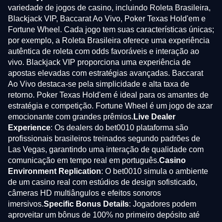
variedade de jogos de casino, incluindo Roleta Brasileira,
Blackjack VIP, Baccarat Ao Vivo, Poker Texas Hold'em e
Fortune Wheel. Cada jogo tem suas características únicas;
por exemplo, a Roleta Brasileira oferece uma experiência
autêntica de roleta com odds favoráveis e interação ao
vivo. Blackjack VIP proporciona uma experiência de
apostas elevadas com estratégias avançadas. Baccarat
Ao Vivo destaca-se pela simplicidade e alta taxa de
retorno. Poker Texas Hold'em é ideal para os amantes de
estratégia e competição. Fortune Wheel é um jogo de azar
emocionante com grandes prêmios.
Live Dealer
Experience
: Os dealers do bet0010 plataforma são
profissionais brasileiros treinados segundo padrões de
Las Vegas, garantindo uma interação de qualidade com
comunicação em tempo real em português.
Casino
Environment Replication
: O bet0010 simula o ambiente
de um casino real com estúdios de design sofisticado,
câmeras HD multiângulos e efeitos sonoros
imersivos.
Specific Bonus Details
: Jogadores podem
aproveitar um bônus de 100% no primeiro depósito até