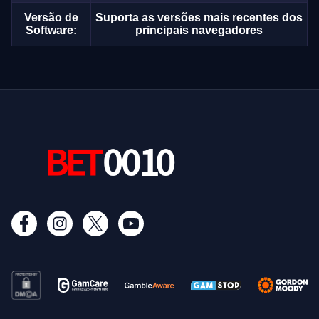
Versão de
Suporta as versões mais recentes dos
Software:
principais navegadores