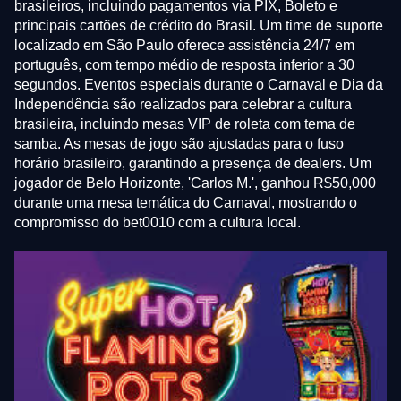
brasileiros, incluindo pagamentos via PIX, Boleto e
principais cartões de crédito do Brasil. Um time de suporte
localizado em São Paulo oferece assistência 24/7 em
português, com tempo médio de resposta inferior a 30
segundos. Eventos especiais durante o Carnaval e Dia da
Independência são realizados para celebrar a cultura
brasileira, incluindo mesas VIP de roleta com tema de
samba. As mesas de jogo são ajustadas para o fuso
horário brasileiro, garantindo a presença de dealers. Um
jogador de Belo Horizonte, 'Carlos M.', ganhou R$50,000
durante uma mesa temática do Carnaval, mostrando o
compromisso do bet0010 com a cultura local.