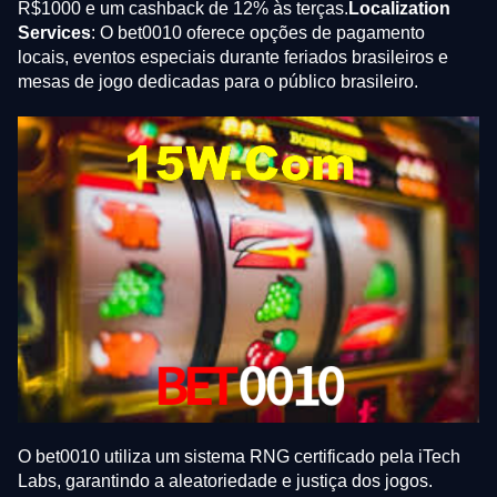
R$1000 e um cashback de 12% às terças.
Localization
Services
: O bet0010 oferece opções de pagamento
locais, eventos especiais durante feriados brasileiros e
mesas de jogo dedicadas para o público brasileiro.
O bet0010 utiliza um sistema RNG certificado pela iTech
Labs, garantindo a aleatoriedade e justiça dos jogos.