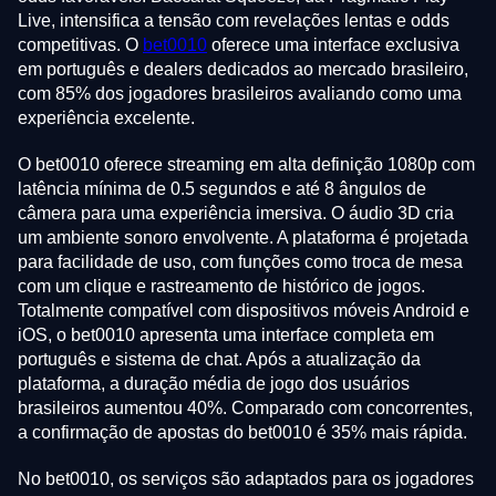
Live, intensifica a tensão com revelações lentas e odds
competitivas. O
bet0010
oferece uma interface exclusiva
em português e dealers dedicados ao mercado brasileiro,
com 85% dos jogadores brasileiros avaliando como uma
experiência excelente.
O bet0010 oferece streaming em alta definição 1080p com
latência mínima de 0.5 segundos e até 8 ângulos de
câmera para uma experiência imersiva. O áudio 3D cria
um ambiente sonoro envolvente. A plataforma é projetada
para facilidade de uso, com funções como troca de mesa
com um clique e rastreamento de histórico de jogos.
Totalmente compatível com dispositivos móveis Android e
iOS, o bet0010 apresenta uma interface completa em
português e sistema de chat. Após a atualização da
plataforma, a duração média de jogo dos usuários
brasileiros aumentou 40%. Comparado com concorrentes,
a confirmação de apostas do bet0010 é 35% mais rápida.
No bet0010, os serviços são adaptados para os jogadores